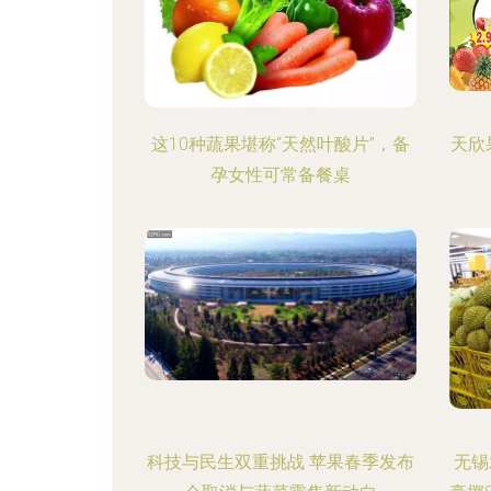
这10种蔬果堪称“天然叶酸片”，备
天欣
孕女性可常备餐桌
科技与民生双重挑战 苹果春季发布
无锡