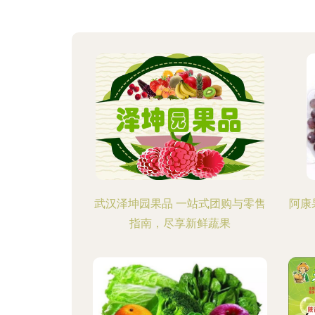
武汉泽坤园果品 一站式团购与零售
阿康
指南，尽享新鲜蔬果