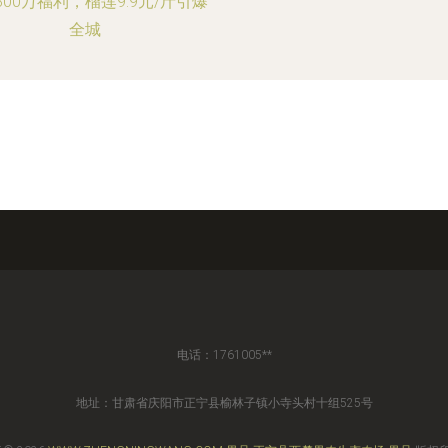
800万福利，榴莲9.9元/斤引爆
全城
电话：1761005**
地址：甘肃省庆阳市正宁县榆林子镇小寺头村十组525号