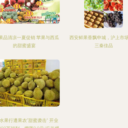
果品清凉一夏促销 苹果与西瓜
西安鲜果香飘申城，沪上市
的甜蜜盛宴
三秦佳品
水果行遭果农“甜蜜袭击” 开业