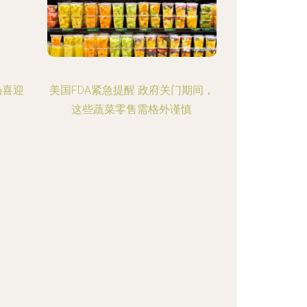
场喜迎
美国FDA紧急提醒 政府关门期间，
这些蔬菜零售需格外谨慎