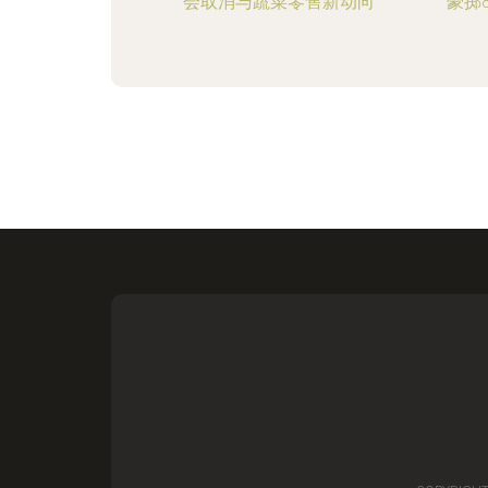
会取消与蔬菜零售新动向
豪掷