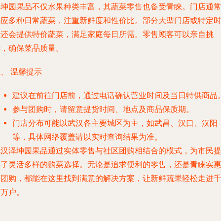
泽坤园果品不仅水果种类丰富，其蔬菜零售也备受青睐。门店通
供应多种日常蔬菜，注重新鲜度和性价比。部分大型门店或特定
段还会提供特价蔬菜，满足家庭每日所需。零售顾客可以亲自挑
选，确保菜品质量。
、 温馨提示
建议在前往门店前，通过电话确认营业时间及当日特供商品
参与团购时，请留意提货时间、地点及商品保质期。
门店分布可能以武汉各主要城区为主，如武昌、汉口、汉阳
等，具体网络覆盖请以实时查询结果为准。
武汉泽坤园果品通过实体零售与社区团购相结合的模式，为市民
供了灵活多样的购菜选择。无论是追求便利的零售，还是青睐实
的团购，都能在这里找到满意的解决方案，让新鲜蔬果轻松走进
家万户。