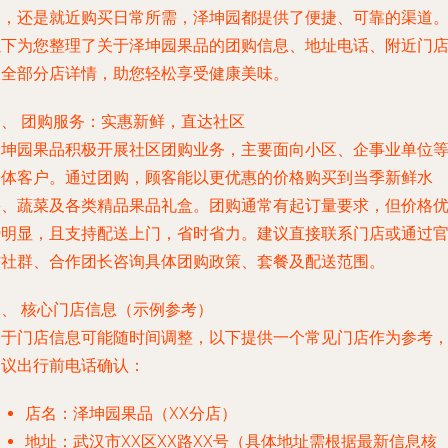
购，还是就近购买日常所需，泽坤园都提供了便捷、可靠的渠道
以下为您整理了关于泽坤园果品的团购信息、地址电话、附近门
及全部分店详情，助您轻松享受健康美味。
一、 团购服务：实惠新鲜，直达社区
泽坤园果品积极开展社区团购业务，主要面向小区、企事业单位
团体客户。通过团购，顾客能以更优惠的价格购买到当季新鲜水
果、蔬菜及各类精品果品礼盒。团购通常有起订量要求，但价格
势明显，且支持配送上门，省时省力。建议直接联系门店或通过
方社群、合作团长咨询具体团购政策、套餐及配送范围。
二、 核心门店信息（示例参考）
由于门店信息可能随时间调整，以下提供一个常见门店作为参考
建议出行前电话确认：
店名
：泽坤园果品（XX分店）
地址
：武汉市XX区XX路XX号（具体地址需根据最新信息核