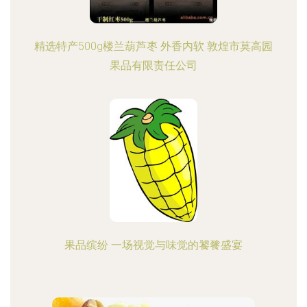
精选特产500g楼兰葫芦枣 外香内软 敦煌市莫高园
果品有限责任公司
果品缤纷 一场视觉与味觉的饕餮盛宴