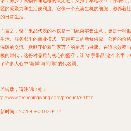
网络，减少了食物长途运输的碳足迹，支持了本地农业，并增强
社区的凝聚力和生活便利度。它像一个充满生机的细胞，滋养着
区的日常生活。
总而言之，铭宇果品代表的不仅是一门蔬菜零售生意，更是一种
近生活、服务邻里的商业模式。它用每日的新鲜供应、公道的价
和温暖的交流，默默守护着千家万户的厨房与健康。在追求效率
规模的时代，这份对品质与初心的坚守，让“铭宇果品”这个名字，
了许多人心中“新鲜”与“可靠”的代名词。
如若转载，请注明出处：
ttp://www.zhengningwang.com/product/84.html
新时间：2026-08-08 02:04:14