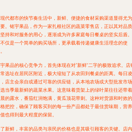
在现代都市的快节奏生活中，新鲜、便捷的食材采购渠道显得尤
重要。铭宇果品，作为一家扎根社区的蔬菜零售店，正以其对品
的坚持和对服务的用心，逐渐成为许多家庭每日餐桌的坚实后盾
它不仅是一个简单的购买场所，更承载着传递健康生活理念的使
命。
铭宇果品的核心竞争力，首先体现在对“新鲜”二字的极致追求。店
通常选址在居民区附近，极大缩短了从农田到餐桌的距离。每日
晨，店主会亲自或通过可靠的供应链，从本地农场或大型批发市
精选当季最新鲜的蔬菜水果。这意味着货架上的绿叶菜往往还带
清晨的露水，番茄红润饱满，黄瓜顶花带刺。这种对货源和时效
严格把控，确保了顾客买到的每一份产品都处于最佳赏味期，营
价值也得到最大程度的保留。
除了新鲜，丰富的品类与亲民的价格也是其吸引顾客的关键。店