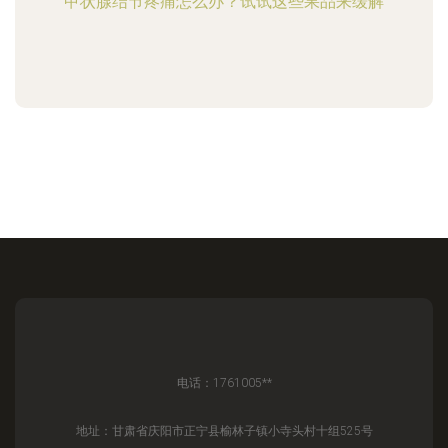
甲状腺结节疼痛怎么办？试试这些果品来缓解
电话：1761005**
地址：甘肃省庆阳市正宁县榆林子镇小寺头村十组525号