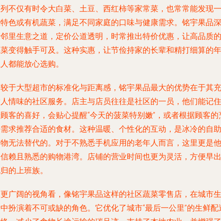
陈列不仅有时令大白菜、土豆、西红柿等家常菜，也常常能发现
些特色或有机蔬菜，满足不同家庭的口味与健康需求。铭宇果品
谙邻里生意之道，定价公道透明，时常推出特价优惠，让高品质
蔬菜变得触手可及。这种实惠，让节俭持家的长辈和精打细算的
轻人都能放心选购。
相较于大型超市的标准化与距离感，铭宇果品最大的优势在于其
满人情味的社区服务。店主与店员往往是社区的一员，他们能记
老顾客的喜好，会贴心提醒“今天的菠菜特别嫩”，或者根据顾客的
饪需求推荐合适的食材。这种温暖、个性化的互动，是冰冷的自
购物无法替代的。对于不熟悉手机应用的老年人而言，这里更是
们信赖且熟悉的购物港湾。店铺的营业时间也更为灵活，方便早
晚归的上班族。
从更广阔的视角看，像铭宇果品这样的社区蔬菜零售店，在城市
活中扮演着不可或缺的角色。它优化了城市“最后一公里”的生鲜配