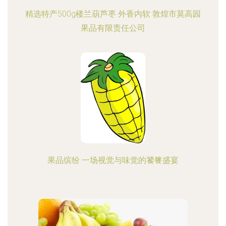
精选特产500g楼兰葫芦枣 外香内软 敦煌市莫高园
果品有限责任公司
果品缤纷 一场视觉与味觉的饕餮盛宴