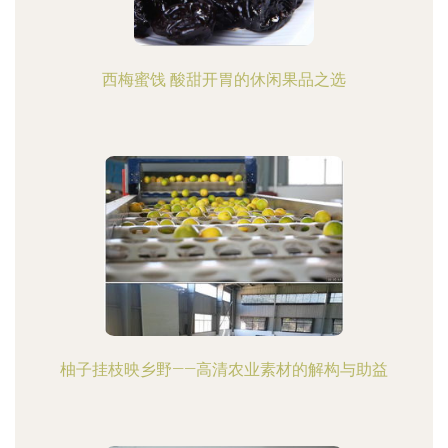
西梅蜜饯 酸甜开胃的休闲果品之选
柚子挂枝映乡野——高清农业素材的解构与助益