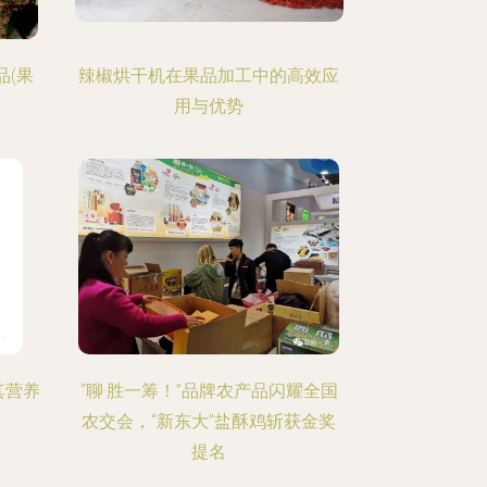
品(果
辣椒烘干机在果品加工中的高效应
用与优势
其营养
“聊·胜一筹！”品牌农产品闪耀全国
农交会，“新东大”盐酥鸡斩获金奖
提名