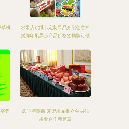
香草桃
水果店跳跳卡定制果品介绍创意摇
摇牌印刷异形产品价格签插牌订做
菜零售
2017年陕西-东盟果品推介会 共话
果业合作新篇章