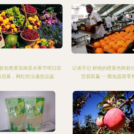
首创奥莱东南亚水果节明日缤
记者手记 鲜艳的橙黄色映射
纷启幕，网红吃法邀您品鉴
贸易双赢——聚焦蔬菜零