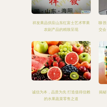
祥发果品供应山东红富士艺术苹果
聊·
农副产品的精致呈现
交会
诚信为本，品质为先 打造值得信赖
揭秘
的水果蔬菜零售之道