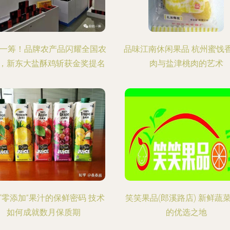
胜一筹！品牌农产品闪耀全国农
品味江南休闲果品 杭州蜜饯
，新东大盐酥鸡斩获金奖提名
肉与盐津桃肉的艺术
“零添加”果汁的保鲜密码 技术
笑笑果品(郎溪路店) 新鲜蔬
如何成就数月保质期
的优选之地