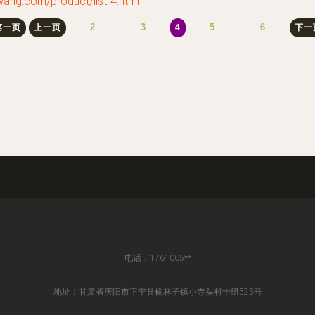
com/product/list-4.html
2
3
5
6
第一页
上一页
4
下一
电话：1761005**
地址：甘肃省庆阳市正宁县榆林子镇小寺头村十组525号