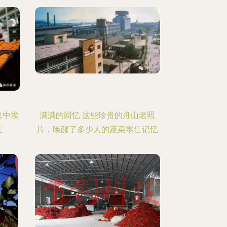
出中埃
满满的回忆 这些珍贵的舟山老照
售
片，唤醒了多少人的蔬菜零售记忆