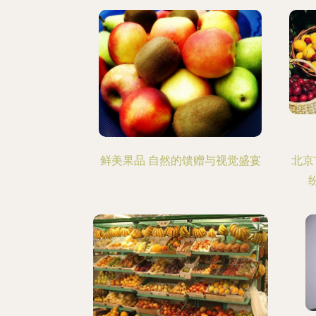
鲜美果品 自然的馈赠与视觉盛宴
北京